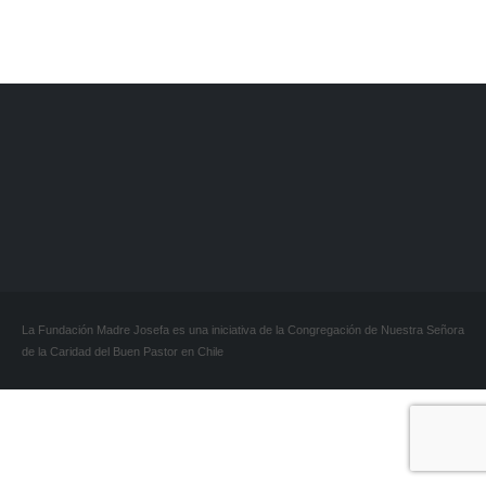
COLABORAR
VOLUNTARIO
La Fundación Madre Josefa es una iniciativa de la Congregación de Nuestra Señora
de la Caridad del Buen Pastor en Chile