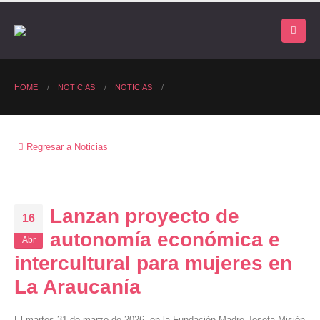
HOME
NOTICIAS
NOTICIAS
Regresar a Noticias
Lanzan proyecto de
16
autonomía económica e
Abr
intercultural para mujeres en
La Araucanía
El martes 31 de marzo de 2026, en la Fundación Madre Josefa Misión