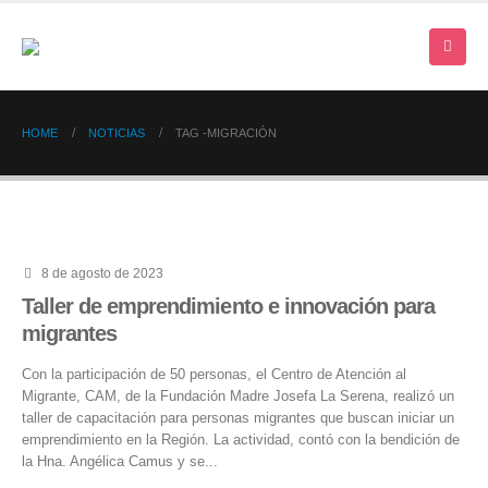
HOME
NOTICIAS
TAG -
MIGRACIÓN
8 de agosto de 2023
Taller de emprendimiento e innovación para
migrantes
Con la participación de 50 personas, el Centro de Atención al
Migrante, CAM, de la Fundación Madre Josefa La Serena, realizó un
taller de capacitación para personas migrantes que buscan iniciar un
emprendimiento en la Región. La actividad, contó con la bendición de
la Hna. Angélica Camus y se...