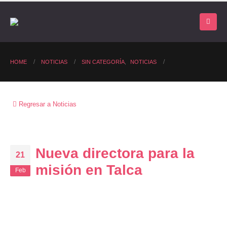
HOME
NOTICIAS
SIN CATEGORÍA
,
NOTICIAS
Regresar a Noticias
Nueva directora para la
21
misión en Talca
Feb