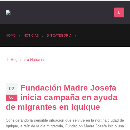
HOME
NOTICIAS
SIN CATEGORÍA
Regresar a Noticias
Fundación Madre Josefa
02
inicia campaña en ayuda
Oct
de migrantes en Iquique
Considerando la sensible situación que se vive en la nortina ciudad de
Iquique, a raíz de la ola migratoria, Fundación Madre Josefa inició una