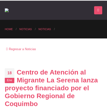
HOME
NOTICIAS
NOTICIAS
Regresar a Noticias
Centro de Atención al
18
Migrante La Serena lanza
Ene
proyecto financiado por el
Gobierno Regional de
Coquimbo