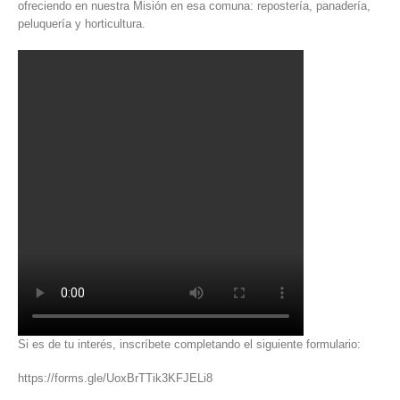
ofreciendo en nuestra Misión en esa comuna: repostería, panadería,
peluquería y horticultura.
Si es de tu interés, inscríbete completando el siguiente formulario:
https://forms.gle/UoxBrTTik3KFJELi8