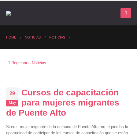
HOME
NOTICIAS
NOTICIAS
Regresar a Noticias
Cursos de capacitación
29
para mujeres migrantes
May
de Puente Alto
Si eres mujer migrante de la comuna de Puente Alto, no te pierdas la
oportunidad de participar de los cursos de capacitación que se están