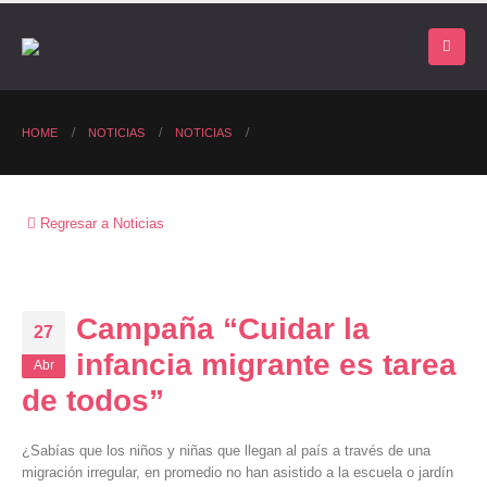
HOME
NOTICIAS
NOTICIAS
Regresar a Noticias
Campaña “Cuidar la
27
infancia migrante es tarea
Abr
de todos”
¿Sabías que los niños y niñas que llegan al país a través de una
migración irregular, en promedio no han asistido a la escuela o jardín