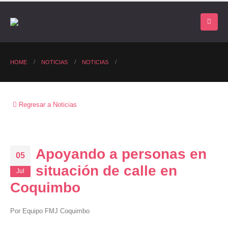
HOME
NOTICIAS
NOTICIAS
Regresar a Noticias
Apoyando a personas en
05
situación de calle en
Jul
Coquimbo
Por Equipo FMJ Coquimbo