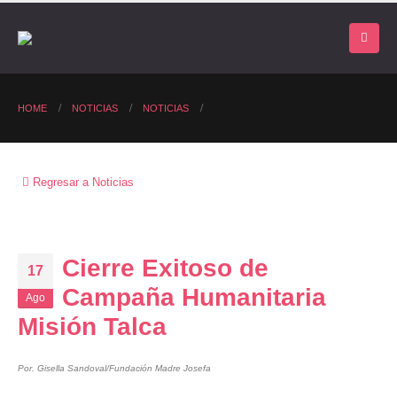
HOME
NOTICIAS
NOTICIAS
Regresar a Noticias
Cierre Exitoso de
17
Campaña Humanitaria
Ago
Misión Talca
Por. Gisella Sandoval/Fundación Madre Josefa